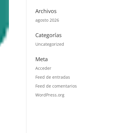
Archivos
agosto 2026
Categorías
Uncategorized
Meta
Acceder
Feed de entradas
Feed de comentarios
WordPress.org