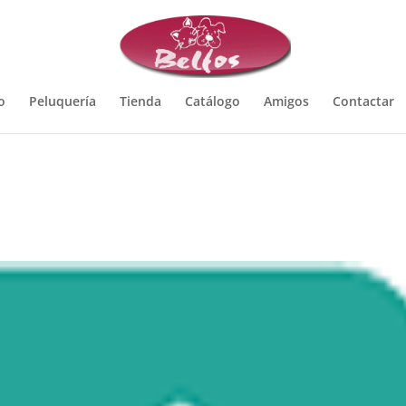
o
Peluquería
Tienda
Catálogo
Amigos
Contactar